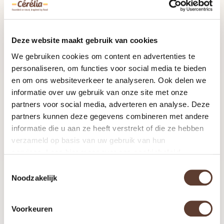
Deze website maakt gebruik van cookies
We gebruiken cookies om content en advertenties te
personaliseren, om functies voor social media te bieden
en om ons websiteverkeer te analyseren. Ook delen we
informatie over uw gebruik van onze site met onze
partners voor social media, adverteren en analyse. Deze
partners kunnen deze gegevens combineren met andere
dutch mini pancakes
informatie die u aan ze heeft verstrekt of die ze hebben
verzameld op basis van uw gebruik van hun
‘poffertjes’
services. Lees hier meer over ons
cookiebeleid
Toestemmingsselectie
Mini pancakes, or ‘poffertjes’ as the
Noodzakelijk
Dutch call them, are traditionally
consumed as streetfood in Holland.
Voorkeuren
Our Crêapan mini pancakes are