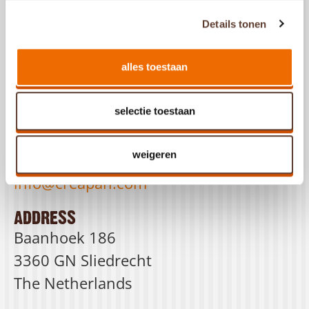
Products
Details tonen
Recipes
About us
alles toestaan
Contact
selectie toestaan
contact us
weigeren
+31 184 444 800
info@creapan.com
address
Baanhoek 186
3360 GN Sliedrecht
The Netherlands