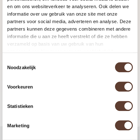
ingredients
en om ons websiteverkeer te analyseren. Ook delen we
informatie over uw gebruik van onze site met onze
partners voor social media, adverteren en analyse. Deze
prosciutto
partners kunnen deze gegevens combineren met andere
maple syrup
informatie die u aan ze heeft verstrekt of die ze hebben
verzameld op basis van uw gebruik van hun
preparation
services. Lees hier meer over ons
cookiebeleid
Toestemmingsselectie
Fry the prosciutto in small slices until
Noodzakelijk
wrinkled and crisp. Heat the pancakes.
Scatter the prosciutto shards over
Voorkeuren
them, pour maple syrup over to taste,
then roll. Yumm!
Statistieken
Marketing