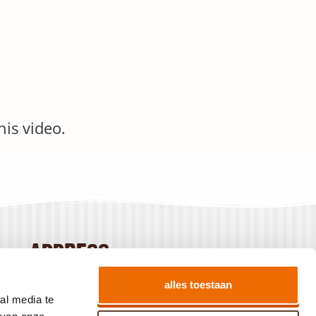
his video.
address
Baanhoek 186
alles toestaan
3360 GN Sliedrecht
al media te