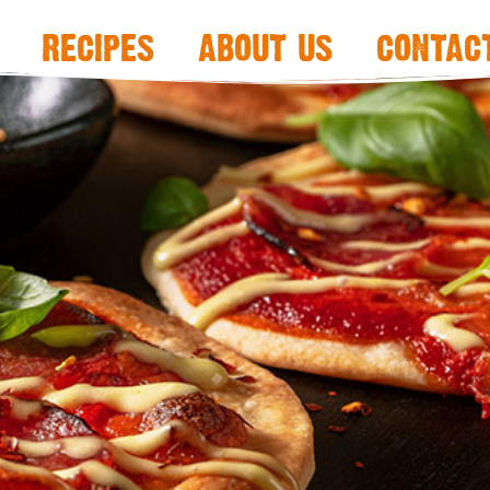
recipes
about us
contac